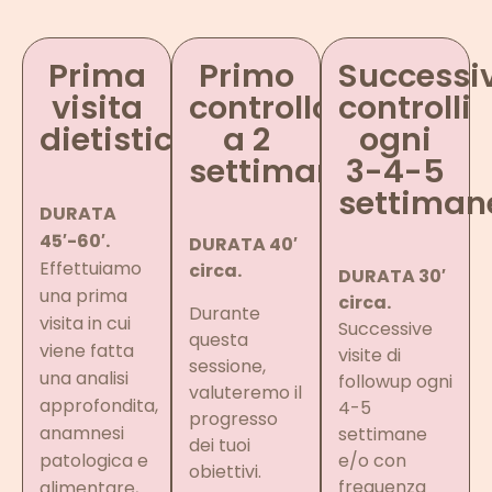
Prima
Primo
Successiv
visita
controllo
controlli
dietistica
a 2
ogni
settimane
3-4-5
settiman
DURATA
45′-60′.
DURATA 40′
Effettuiamo
circa.
DURATA 30′
una prima
circa.
Durante
visita in cui
Successive
questa
viene fatta
visite di
sessione,
una analisi
followup ogni
valuteremo il
approfondita,
4-5
progresso
anamnesi
settimane
dei tuoi
patologica e
e/o con
obiettivi.
frequenza
alimentare,