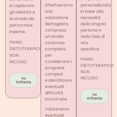
Effettueremo
personalizzata
si capiscono
una
in base alla
gli obiettivi e
valutazione
necessità
la strada da
dettagliata,
della singola
percorrere
compresa
persona e
insieme.
un’analisi
nella fase di
PIANO
corporea
vita
DIETOTERAPICO
completa,
specifica.
NON
per
PIANO
considerare i
INCLUSO
DIETOTERAPICO
progressi
NON
compiuti
INCLUSO
su
e identificare
richiesta
eventuali
difficoltà
su
richiesta
incontrate.
Valuteremo
eventuali